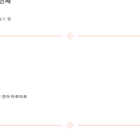
 번째
빌스 햄
인 연어 타르타르