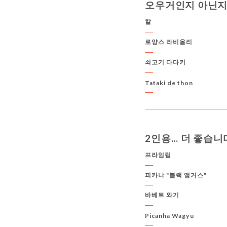
오우거인지 아닌
칼
로양스 라비올리
쇠고기 다다키
Tataki de thon
2인용... 더 좋습니
프라임립
피카냐 "블랙 앵거스"
바베트 와기
Picanha Wagyu