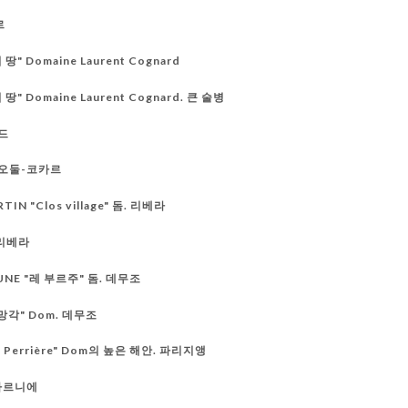
르
땅" Domaine Laurent Cognard
 땅" Domaine Laurent Cognard. 큰 술병
반드
. 오둘-코카르
IN "Clos village" 돔. 리베라
 리베라
EAUNE "레 부르주" 돔. 데무조
 망각" Dom. 데무조
 la Perrière" Dom의 높은 해안. 파리지앵
샹가르니에