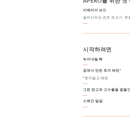
APERO를 위한 첫
이베리아 보드
갈리시아산 건조 쇠고기, 쥬
시작하려면
녹아내릴 뼈
집에서 만든 토끼 테린*
*토끼말고 테린
그린 망고와 고수풀을 곁들
스페인 달걀