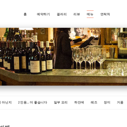
홈
예약하기
갤러리
리뷰
메뉴
연락처
 아닌지
2인용... 더 좋습니다
일부 요리
하얀색
레즈
장미
거품