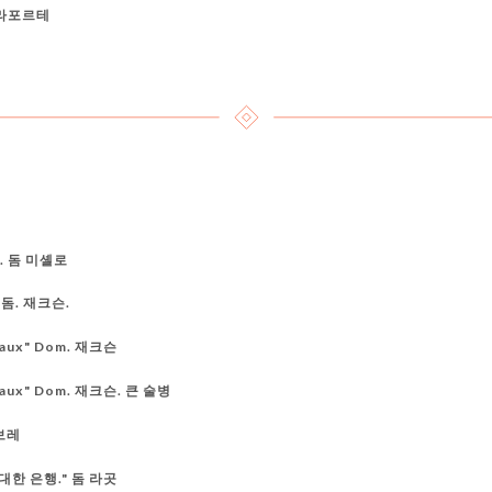
델라포르테
. 돔 미셸로
 돔. 재크슨.
réaux" Dom. 재크슨
Préaux" Dom. 재크슨. 큰 술병
쉐보레
위대한 은행." 돔 라곳