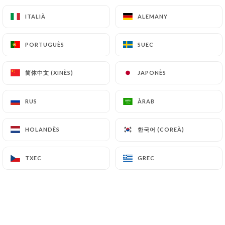
149.00€
ITALIÀ
ITALIÀ
ALEMANY
ALEMANY
2021: Costes nocturnes de Dom. Livera
85.00€
PORTUGUÈS
PORTUGUÈS
SUEC
SUEC
2022: SAVIGNY LES BEAUNE "les Bourgeots"
Dom. Demougeot
简体中文 (XINÈS)
简体中文 (XINÈS)
JAPONÈS
JAPONÈS
62.00€
RUS
RUS
ÀRAB
ÀRAB
2021: BEAUNE "The Beautiful Forgets" Dom.
Demougeot
한국어 (COREÀ)
한국어 (COREÀ)
HOLANDÈS
HOLANDÈS
66.00€
TXEC
TXEC
GREC
GREC
2022: ALTES COSTES DE BEAUNE "clos de la
Perrière" Dom. parisenc
59.00€
2021 : MONTHELIE Dom. Changarnier
59.00€