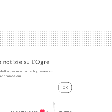
e notizie su L'Ogre
sletter per non perderti gli eventi in
me promozioni.
OK
SITO CREATO CON
IN
DI
UNIITI