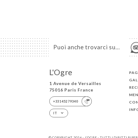
Puoi anche trovarci su…
L'Ogre
PAG
GAL
1 Avenue de Versailles
REC
75016 Paris France
ME
+33145279340
CO
INF
IT
© COPYRIGHT 2026 - L'OGRE - TUTTI I DIRITTI RISE