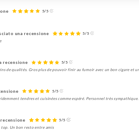
ione
5/5
sciato una recensione
5/5
e
a recensione
5/5
ns de qualités. Gros plus de pouvoir finir au fumoir avec un bon cigare et un
censione
5/5
évidemment tendres et cuisinées comme espéré. Personnel très sympathique. 
 recensione
5/5
t top. Un bon resto entre amis