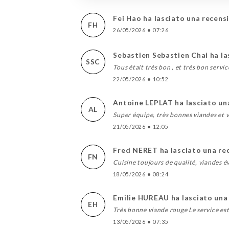
Fei Hao ha lasciato una recens
FH
26/05/2026
•
07:26
Sebastien Sebastien Chai ha la
SSC
Tous était très bon , et très bon servic
22/05/2026
•
10:52
Antoine LEPLAT ha lasciato un
AL
Super équipe, très bonnes viandes et vi
21/05/2026
•
12:05
Fred NERET ha lasciato una re
FN
Cuisine toujours de qualité, viandes 
18/05/2026
•
08:24
Emilie HUREAU ha lasciato una
EH
Très bonne viande rouge Le service es
13/05/2026
•
07:35