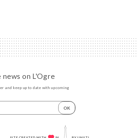
he news on L'Ogre
ter and keep up to date with upcoming
.
OK
SITE CREATED WITH
IN
BY
UNIITI