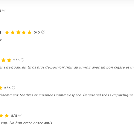
5
d
5/5
e
5/5
ns de qualités. Gros plus de pouvoir finir au fumoir avec un bon cigare et un
5/5
évidemment tendres et cuisinées comme espéré. Personnel très sympathique. 
5/5
t top. Un bon resto entre amis