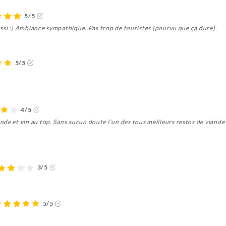
5/5
 aussi :) Ambiance sympathique. Pas trop de touristes (pourvu que ça dure).
5/5
4/5
de et vin au top. Sans aucun doute l’un des tous meilleurs restos de viande
3/5
5/5