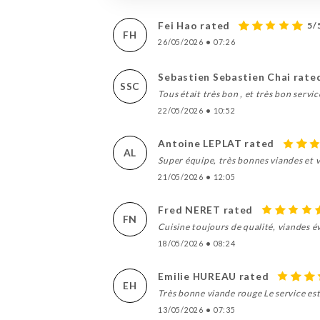
Fei Hao rated
5/
FH
26/05/2026
•
07:26
Sebastien Sebastien Chai rate
SSC
Tous était très bon , et très bon servic
22/05/2026
•
10:52
Antoine LEPLAT rated
AL
Super équipe, très bonnes viandes et vi
21/05/2026
•
12:05
Fred NERET rated
FN
Cuisine toujours de qualité, viandes 
18/05/2026
•
08:24
Emilie HUREAU rated
EH
Très bonne viande rouge Le service es
13/05/2026
•
07:35