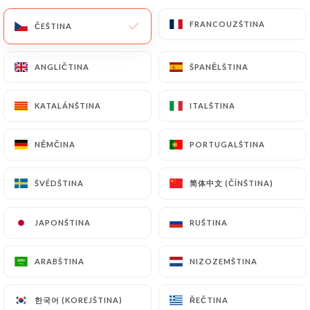
FRANCOUZŠTINA
FRANCOUZŠTINA
CS
NABÍDKA
ČEŠTINA
ČEŠTINA
ANGLIČTINA
ANGLIČTINA
ŠPANĚLŠTINA
ŠPANĚLŠTINA
KATALÁNŠTINA
KATALÁNŠTINA
ITALŠTINA
ITALŠTINA
/
DOMŮ
KONTAKT
Kontakt
NĚMČINA
NĚMČINA
PORTUGALŠTINA
PORTUGALŠTINA
简体中文 (ČÍNŠTINA)
简体中文 (ČÍNŠTINA)
ŠVÉDŠTINA
ŠVÉDŠTINA
JAPONŠTINA
JAPONŠTINA
RUŠTINA
RUŠTINA
ARABŠTINA
ARABŠTINA
NIZOZEMŠTINA
NIZOZEMŠTINA
L'Ogre
한국어 (KOREJŠTINA)
한국어 (KOREJŠTINA)
ŘEČTINA
ŘEČTINA