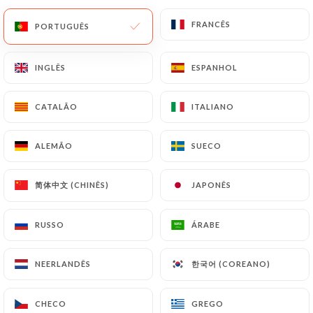
FRANCÊS
FRANCÊS
PT
MENU
PORTUGUÊS
PORTUGUÊS
INGLÊS
INGLÊS
ESPANHOL
ESPANHOL
CATALÃO
CATALÃO
ITALIANO
ITALIANO
/
PÁGINA INICIAL
CONTACTO
Contacto
ALEMÃO
ALEMÃO
SUECO
SUECO
简体中文 (CHINÊS)
简体中文 (CHINÊS)
JAPONÊS
JAPONÊS
RUSSO
RUSSO
ÁRABE
ÁRABE
한국어 (COREANO)
한국어 (COREANO)
NEERLANDÊS
NEERLANDÊS
L'Ogre
CHECO
CHECO
GREGO
GREGO