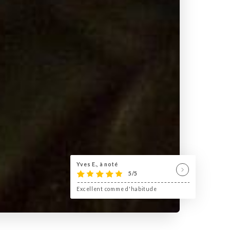
Yves E., à noté
5/5
Excellent comme d'habitude